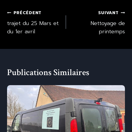
Navigation
PRÉCÉDENT
SUIVANT
De
trajet du 25 Mars et
Nettoyage de
du 1er avril
printemps
L’article
Publications Similaires