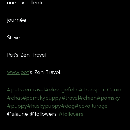
une excellente
journée
Steve
Pet’s Zen Travel
www.pet
’s Zen Travel.
#petszentravel
#elevagefelin
#TransportCanin
#chat
#pomskypuppy
#travel
#chien
#pomsky
#puppy
#huskypuppy
#dog
#covoiturage
@alaune @followers
#follovers